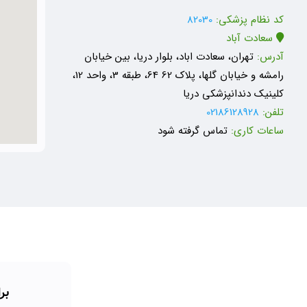
کد نظام پزشکی:
82030
سعادت آباد
آدرس:
تهران، سعادت اباد، بلوار دریا، بین خیابان
رامشه و خیابان گلها، پلاک 62 64، طبقه 3، واحد 12،
کلینیک دندانپزشکی دریا
تلفن:
02186128928
ساعات کاری:
تماس گرفته شود
بر