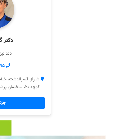
دکتر گل
دندانپ
395
شیراز، قصرالدشت، خیاب
کوچه 20، ساختمان پزشکان شاهد، طبقه3، واحد 301
جزئی