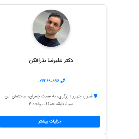
دکتر علیرضا بذرافکن
07191690996
شیراز، چهارراه زرگری، به سمت چمران، ساختمان ابن
سینا، طبقه همکف، واحد 2
جزئیات بیشتر