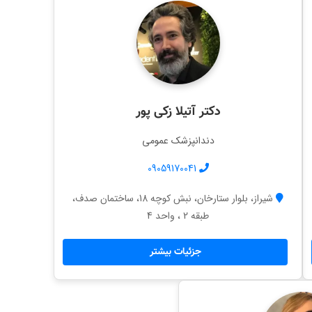
دکتر آتیلا زکی پور
دندانپزشک عمومی
09059170041
شیراز، بلوار ستارخان، نبش کوچه 18، ساختمان صدف،
طبقه 2 ، واحد 4
جزئیات بیشتر