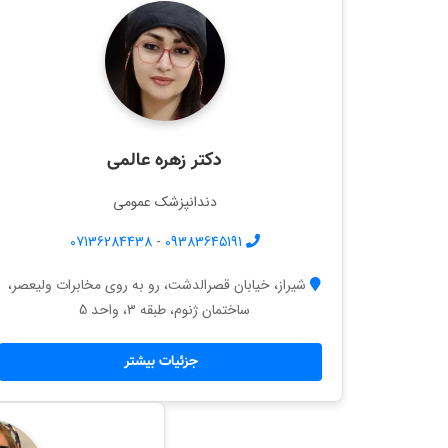
دکتر زهره عالمی
دندانپزشک عمومی
07136284438
-
09383645191
شیراز، خیابان قصرالدشت، رو به روی مخابرات ولیعصر،
ساختمان ژنوم، طبقه 3، واحد 5
جزئیات بیشتر