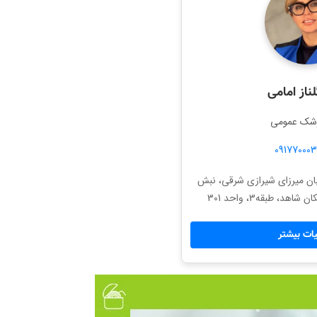
ناز امامی
زشک عمومی
09177000
ان میرزای شیرازی شرقی، نبش
ات بیشتر