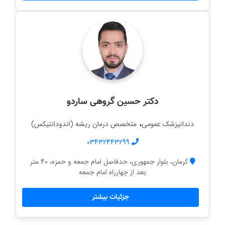
دکتر حسین گروهی ساردو
،
دندانپزشک عمومی
متخصص درمان ریشه (اندودانتیکس)
03432443299
کرمان، بلوار جمهوری، حدفاصل امام جمعه و حمزه، 40 متر
بعد از چهارراه امام جمعه
جزئیات بیشتر