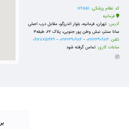
کد نظام پزشکی:
126551
فرمانیه
آدرس:
تهران، فرمانیه، بلوار اندرزگو، مقابل درب اصلی
سانا سنتر، نبش وطن پور جنوبی، پلاک 22، طبقه3
تلفن:
02122390983
-
02122390984
-
09128751949
ساعات کاری:
تماس گرفته شود
بر