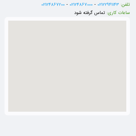
تلفن:
02122941143
-
02124867000
-
02124867200
ساعات کاری:
تماس گرفته شود