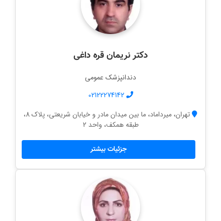
دکتر نریمان قره داغی
دندانپزشک عمومی
02122274142
تهران، میرداماد، ما بین میدان مادر و خیابان شریعتی، پلاک 8،
طبقه همکف، واحد 2
جزئیات بیشتر