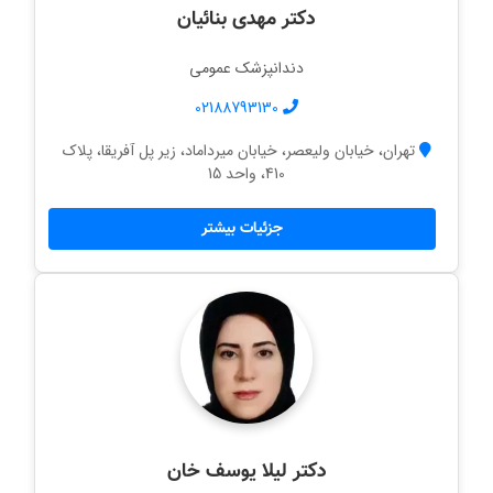
دکتر مهدی بنائیان
دندانپزشک عمومی
02188793130
تهران، خیابان ولیعصر، خیابان میرداماد، زیر پل آفریقا، پلاک
410، واحد 15
جزئیات بیشتر
دکتر لیلا یوسف خان