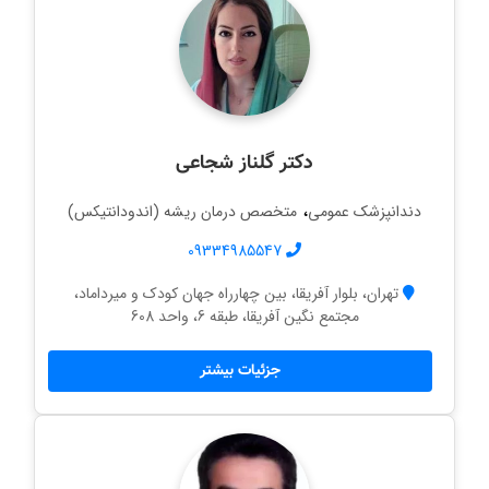
دکتر گلناز شجاعی
،
دندانپزشک عمومی
متخصص درمان ریشه (اندودانتیکس)
09334985547
تهران، بلوار آفریقا، بین چهارراه جهان کودک و میرداماد،
مجتمع نگین آفریقا، طبقه 6، واحد 608
جزئیات بیشتر