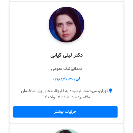
دکتر لیلی کیانی
دندانپزشک عمومی
02188770301
تهران، میرداماد، نرسیده به آفریقا، مجاور پل، ساختمان
410میرداماد، طبقه 3، واحد17
جزئیات بیشتر