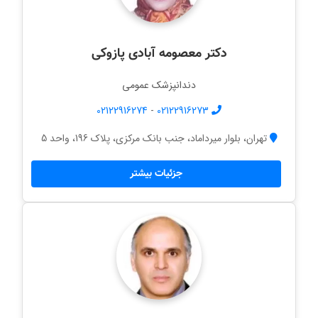
دکتر معصومه آبادی پازوکی
دندانپزشک عمومی
02122916274
-
02122916273
تهران، بلوار میرداماد، جنب بانک مرکزی، پلاک 196، واحد 5
جزئیات بیشتر