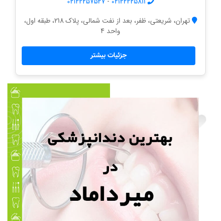
02122257527
-
02122225811
تهران، شریعتی، ظفر، بعد از نفت شمالی، پلاک 218، طبقه اول،
واحد 4
جزئیات بیشتر