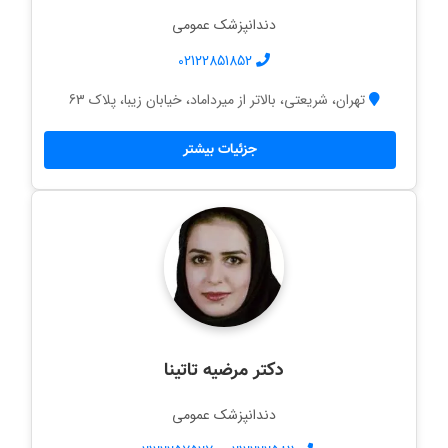
دندانپزشک عمومی
02122851852
تهران، شریعتی، بالاتر از میرداماد، خیابان زیبا، پلاک 63
جزئیات بیشتر
دکتر مرضیه تاتینا
دندانپزشک عمومی