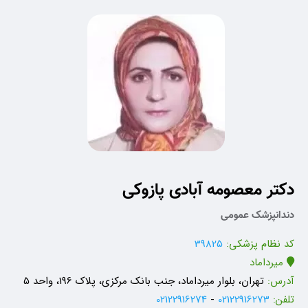
دکتر معصومه آبادی پازوکی
دندانپزشک عمومی
کد نظام پزشکی:
39825
میرداماد
آدرس:
تهران، بلوار میرداماد، جنب بانک مرکزی، پلاک 196، واحد 5
تلفن:
02122916273
-
02122916274