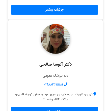
جزئیات بیشتر
دکتر آتوسا صالحی
دندانپزشک عمومی
02188365581
تهران، شهرک غرب، خیابان سپهر غربی، نبش کوچه قادری،
پلاک 154، واحد 2