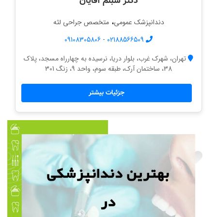
دکتر شبنم آقایان
،
دندانپزشک عمومی
متخصص جراحی لثه
09108305806
-
02188566509
تهران، شهرک غرب، بلوار دریا، نرسیده به چهارراه مسجد، پلاک
38، ساختمان آرک، طبقه سوم، واحد 9، زنگ 301
جزئیات بیشتر