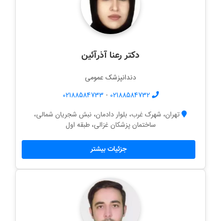
دکتر رعنا آذرآئین
دندانپزشک عمومی
02188584733
-
02188584732
تهران، شهرک غرب، بلوار دادمان، نبش شجریان شمالی،
ساختمان پزشکان غزالی، طبقه اول
جزئیات بیشتر