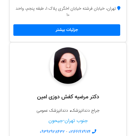
تهران، خیابان فرشته خیابان اخگری پلاک 1، طبقه پنجم، واحد
10
جزئیات بیشتر
دکتر مرضیه کفش دوزی امین
،
جراح دندانپزشک
دندانپزشک عمومی
جنوب تهران-جیحون
09392928432
-
02166197974