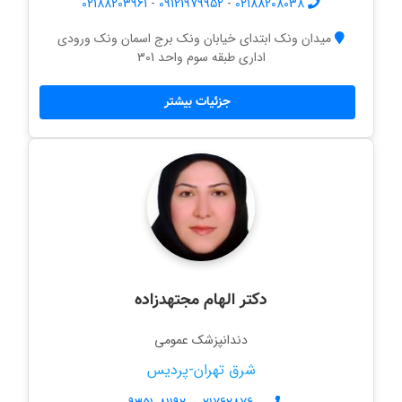
02188203961
-
09121979952
-
02188208038
میدان ونک ابتدای خیابان ونک برج اسمان ونک ورودی
اداری طبقه سوم واحد 301
جزئیات بیشتر
دکتر الهام مجتهدزاده
دندانپزشک عمومی
شرق تهران-پردیس