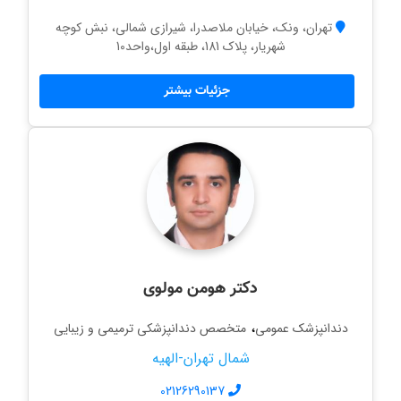
تهران، ونک، خیابان ملاصدرا، شیرازی شمالی، نبش کوچه
شهریار، پلاک 181، طبقه اول،واحد10
جزئیات بیشتر
دکتر هومن مولوی
،
دندانپزشک عمومی
متخصص دندانپزشکی ترمیمی و زیبایی
شمال تهران-الهیه
02126290137