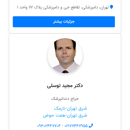
تهران، دامپزشکی، تقاطع جی و دامپزشکی پلاک 112 واحد 1
جزئیات بیشتر
دکتر مجید توسلی
جراح دندانپزشک
شرق تهران-نارمک
شرق تهران-هفت حوض
09302447704
-
02177447955