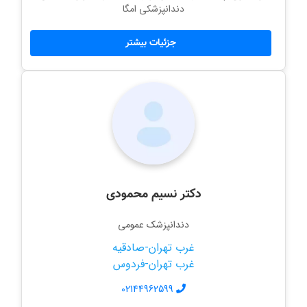
دندانپزشکی امگا
جزئیات بیشتر
دکتر نسیم محمودی
دندانپزشک عمومی
غرب تهران-صادقیه
غرب تهران-فردوس
02144962599