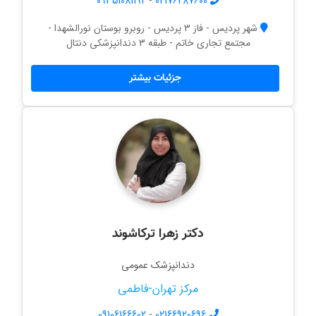
09351081192
-
02176287600
شهر پردیس - فاز 3 پردیس - روبرو بوستان نورالشهدا -
مجتمع تجاری خاتم - طبقه 3 دندانپزشکی دنتال
جزئیات بیشتر
دکتر زهرا ترکاشوند
دندانپزشک عمومی
مرکز تهران-فاطمی
09106166602
-
02166920696