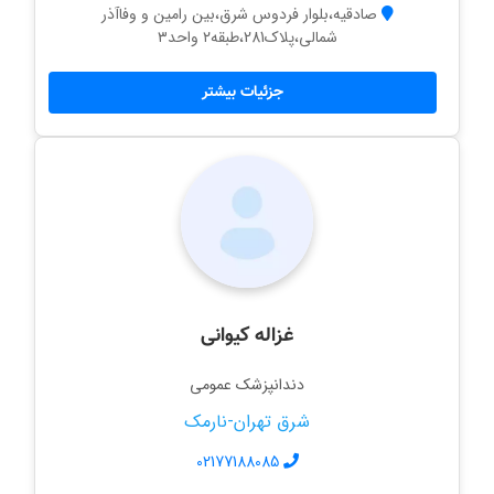
صادقیه،بلوار فردوس شرق،بین رامین و وفاآذر
شمالی،پلاک281،طبقه۲ واحد۳
جزئیات بیشتر
غزاله کیوانی
دندانپزشک عمومی
شرق تهران-نارمک
02177188085