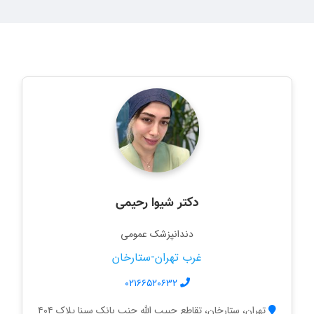
دکتر شیوا رحیمی
دندانپزشک عمومی
غرب تهران-ستارخان
۰۲۱۶۶۵۲۰۶۳۲
تهران، ستارخان، تقاطع حبیب الله جنب بانک سینا پلاک ۴۰۴