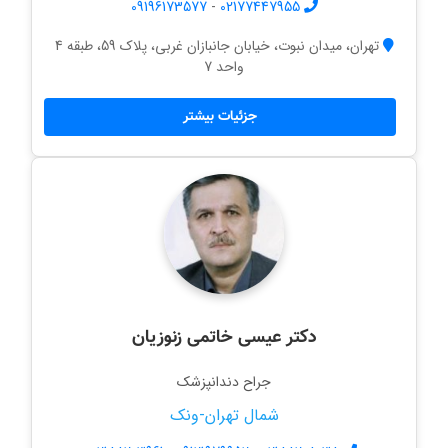
09196173577
-
02177447955
تهران، میدان نبوت، خیابان جانبازان غربی، پلاک 59، طبقه 4
واحد 7
جزئیات بیشتر
دکتر عیسی خاتمی زنوزیان
جراح دندانپزشک
شمال تهران-ونک