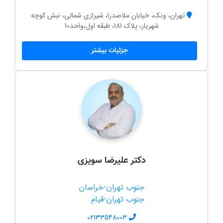
تهران، ونک، خیابان ملاصدرا، شیرازی شمالی، نبش کوچه
شهریار، پلاک 181، طبقه اول،واحد10
جزئیات بیشتر
دکتر علیرضا سویزی
جنوب تهران-خراسان
جنوب تهران-قیام
02133548003