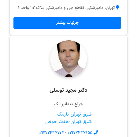
تهران، دامپزشکی، تقاطع جی و دامپزشکی پلاک 112 واحد 1
جزئیات بیشتر
دکتر مجید توسلی
جراح دندانپزشک
شرق تهران-نارمک
شرق تهران-هفت حوض
09302447704
-
02177447955