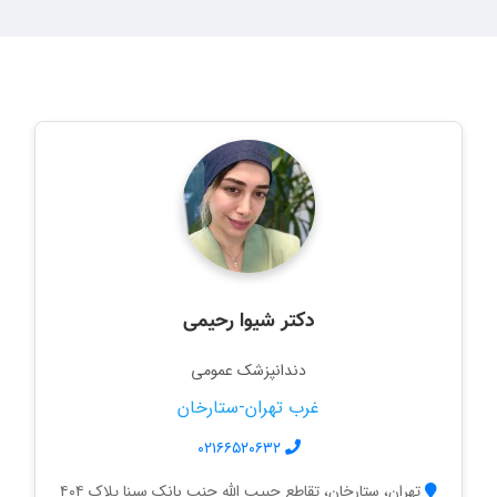
دکتر شیوا رحیمی
دندانپزشک عمومی
غرب تهران-ستارخان
۰۲۱۶۶۵۲۰۶۳۲
تهران، ستارخان، تقاطع حبیب الله جنب بانک سینا پلاک ۴۰۴