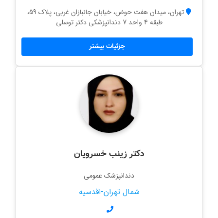
تهران، میدان هفت حوض، خیابان جانبازان غربی، پلاک 59،
طبقه 4 واحد 7 دندانپزشکی دکتر توسلی
جزئیات بیشتر
دکتر زینب خسرویان
دندانپزشک عمومی
شمال تهران-اقدسیه