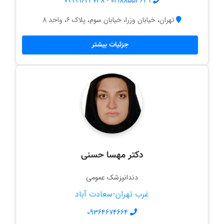
09999624748
-
02188553649
تهران، خیابان وزرا، خیابان سوم، پلاک 6، واحد 8
جزئیات بیشتر
دکتر مهسا حسنی
دندانپزشک عمومی
غرب تهران-سعادت آباد
09364674664