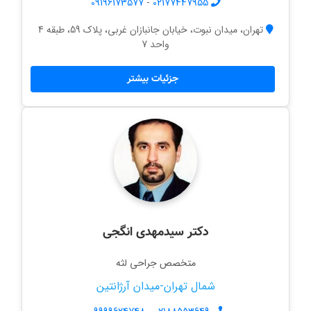
09196173577
-
02177447955
تهران، میدان نبوت، خیابان جانبازان غربی، پلاک 59، طبقه 4
واحد 7
جزئیات بیشتر
دکتر سیدمهدی انگجی
متخصص جراحی لثه
شمال تهران-میدان آرژانتین