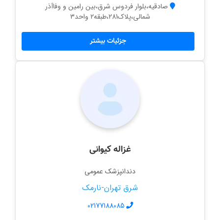
صادقیه،بلوار فردوس شرق،بین رامین و وفاآذر
شمالی،پلاک281،طبقه۲ واحد۳
جزئیات بیشتر
غزاله کیوانی
دندانپزشک عمومی
شرق تهران-نارمک
02177188085