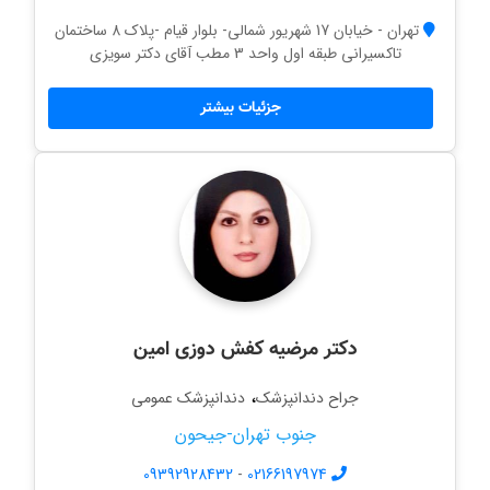
تهران - خیابان 17 شهریور شمالی- بلوار قیام -پلاک 8 ساختمان
تاکسیرانی طبقه اول واحد 3 مطب آقای دکتر سویزی
جزئیات بیشتر
دکتر مرضیه کفش دوزی امین
،
جراح دندانپزشک
دندانپزشک عمومی
جنوب تهران-جیحون
09392928432
-
02166197974