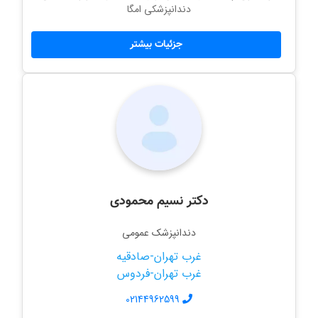
دندانپزشکی امگا
جزئیات بیشتر
دکتر نسیم محمودی
دندانپزشک عمومی
غرب تهران-صادقیه
غرب تهران-فردوس
02144962599