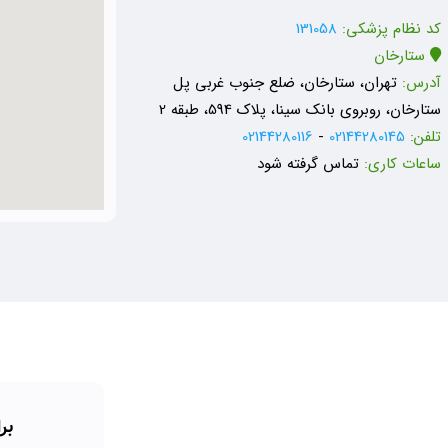
کد نظام پزشکی:
131058
ستارخان
آدرس:
تهران، ستارخان، ضلع جنوب غربی پل
ستارخان، روبروی بانک سینا، پلاک 594، طبقه 2
تلفن:
02144280145
-
02144280116
ساعات کاری:
تماس گرفته شود
بر