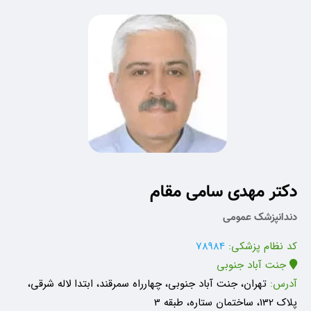
دکتر مهدی سامی مقام
دندانپزشک عمومی
کد نظام پزشکی:
78984
جنت آباد جنوبی
آدرس:
تهران، جنت آباد جنوبی، چهارراه سمرقند، ابتدا لاله شرقی،
پلاک 132، ساختمان ستاره، طبقه 3