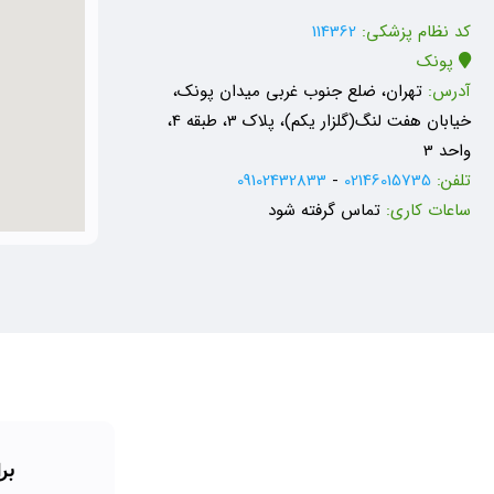
کد نظام پزشکی:
114362
پونک
آدرس:
تهران، ضلع جنوب غربی میدان پونک،
خیابان هفت لنگ(گلزار یکم)، پلاک 3، طبقه 4،
واحد 3
تلفن:
02146015735
-
09102432833
ساعات کاری:
تماس گرفته شود
بر