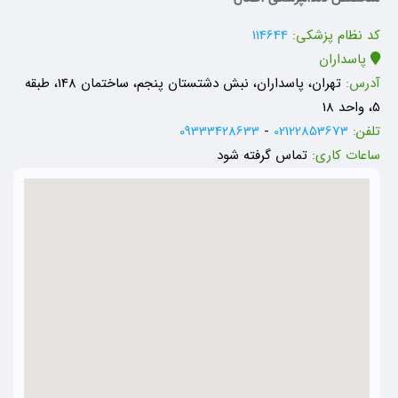
کد نظام پزشکی:
114644
پاسداران
آدرس:
تهران، پاسداران، نبش دشتستان پنجم، ساختمان 148، طبقه
5، واحد 18
تلفن:
02122853673
-
09333428633
ساعات کاری:
تماس گرفته شود