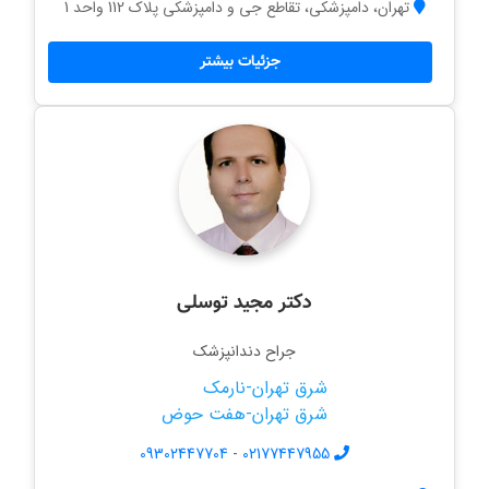
تهران، دامپزشکی، تقاطع جی و دامپزشکی پلاک 112 واحد 1
جزئیات بیشتر
دکتر مجید توسلی
جراح دندانپزشک
شرق تهران-نارمک
شرق تهران-هفت حوض
09302447704
-
02177447955