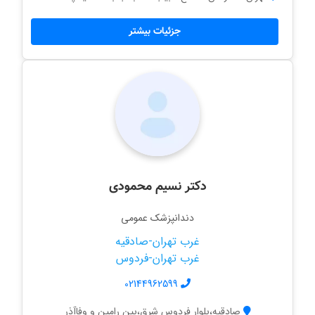
جزئیات بیشتر
دکتر نسیم محمودی
دندانپزشک عمومی
غرب تهران-صادقیه
غرب تهران-فردوس
02144962599
صادقیه،بلوار فردوس شرق،بین رامین و وفاآذر