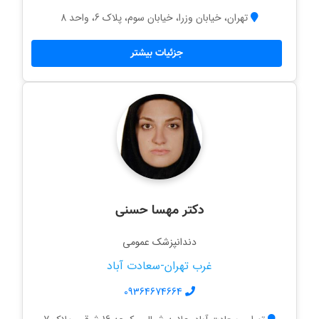
تهران، خیابان وزرا، خیابان سوم، پلاک 6، واحد 8
جزئیات بیشتر
دکتر مهسا حسنی
دندانپزشک عمومی
غرب تهران-سعادت آباد
09364674664