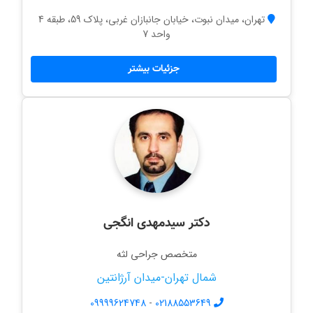
تهران، میدان نبوت، خیابان جانبازان غربی، پلاک 59، طبقه 4
واحد 7
جزئیات بیشتر
دکتر سیدمهدی انگجی
متخصص جراحی لثه
شمال تهران-میدان آرژانتین
09999624748
-
02188553649