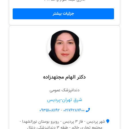
جزئیات بیشتر
دکتر الهام مجتهدزاده
دندانپزشک عمومی
شرق تهران-پردیس
09351081192
-
02176287600
شهر پردیس - فاز 3 پردیس - روبرو بوستان نورالشهدا -
مجتمع تجاری خاتم - طبقه 3 دندانپزشکی دنتال