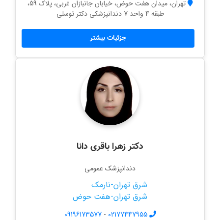
تهران، میدان هفت حوض، خیابان جانبازان غربی، پلاک 59،
طبقه 4 واحد 7 دندانپزشکی دکتر توسلی
جزئیات بیشتر
دکتر زهرا باقری دانا
دندانپزشک عمومی
شرق تهران-نارمک
شرق تهران-هفت حوض
09196173577
-
02177447955