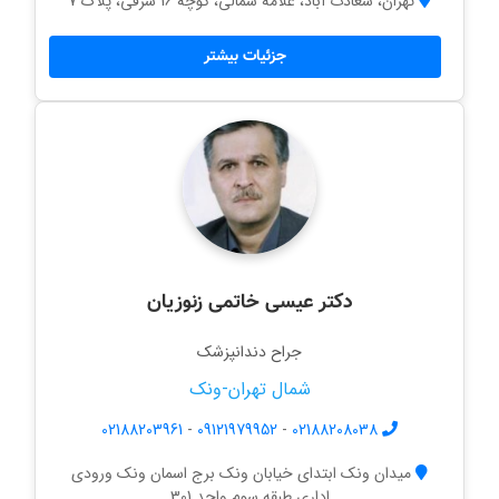
تهران، سعادت آباد، علامه شمالی، کوچه 16 شرقی، پلاک 7
جزئیات بیشتر
دکتر عیسی خاتمی زنوزیان
جراح دندانپزشک
شمال تهران-ونک
02188203961
-
09121979952
-
02188208038
میدان ونک ابتدای خیابان ونک برج اسمان ونک ورودی
اداری طبقه سوم واحد 301