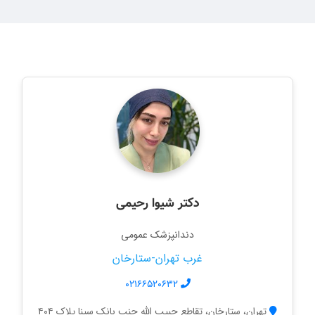
دکتر شیوا رحیمی
دندانپزشک عمومی
غرب تهران-ستارخان
۰۲۱۶۶۵۲۰۶۳۲
تهران، ستارخان، تقاطع حبیب الله جنب بانک سینا پلاک ۴۰۴