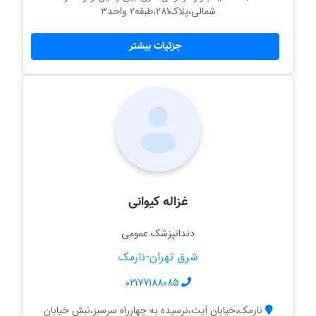
شمالی،پلاک281،طبقه۲ واحد۳
جزئیات بیشتر
غزاله کیوانی
دندانپزشک عمومی
شرق تهران-نارمک
02177188085
نارمک،خیابان آیت،نرسیده به چهارراه سرسبز،نبش خیابان