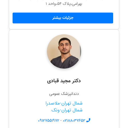
بهرامی،پلاک ۵۴،واحد ۱
جزئیات بیشتر
دکتر مجید قبادی
دندانپزشک عمومی
شمال تهران-ملاصدرا
شمال تهران-ونک
09127551972
-
02188037652