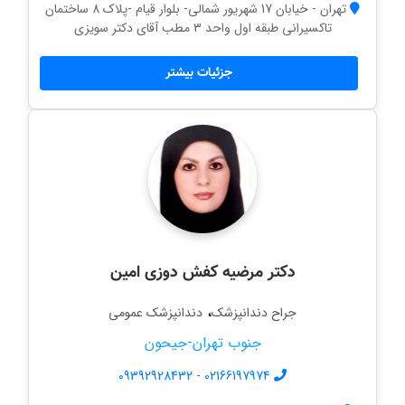
تهران - خیابان 17 شهریور شمالی- بلوار قیام -پلاک 8 ساختمان
تاکسیرانی طبقه اول واحد 3 مطب آقای دکتر سویزی
جزئیات بیشتر
دکتر مرضیه کفش دوزی امین
،
جراح دندانپزشک
دندانپزشک عمومی
جنوب تهران-جیحون
09392928432
-
02166197974