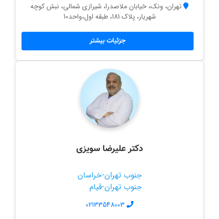
تهران، ونک، خیابان ملاصدرا، شیرازی شمالی، نبش کوچه
شهریار، پلاک 181، طبقه اول،واحد10
جزئیات بیشتر
دکتر علیرضا سویزی
جنوب تهران-خراسان
جنوب تهران-قیام
02133548003