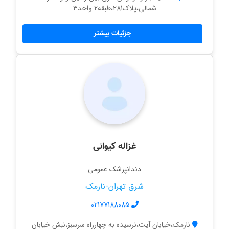
شمالی،پلاک281،طبقه۲ واحد۳
جزئیات بیشتر
غزاله کیوانی
دندانپزشک عمومی
شرق تهران-نارمک
02177188085
نارمک،خیابان آیت،نرسیده به چهارراه سرسبز،نبش خیابان