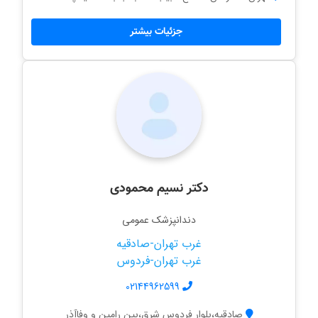
جزئیات بیشتر
دکتر نسیم محمودی
دندانپزشک عمومی
غرب تهران-صادقیه
غرب تهران-فردوس
02144962599
صادقیه،بلوار فردوس شرق،بین رامین و وفاآذر