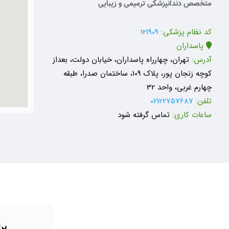
متخصص دندانپزشکی ترمیمی و زیبایی
کد نظام پزشکی:
121909
پاسداران
آدرس:
تهران، چهارراه پاسداران، خیابان دولت، بعداز
کوچه زنجان پور، پلاک 109، ساختمان صدرا، طبقه
چهارم غربی، واحد 32
تلفن:
02122757687
ساعات کاری:
تماس گرفته شود
بر