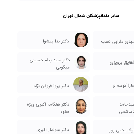
سایر دندانپزشکان شمال تهران
دکتر ندا پیشوا
مهدی دارابی نسب
دکتر سید پیام حسینی
قایق پرویزی
میگونی
ارا کوسه لر
دکتر پروا فروتن نژاد
یدحامد
دکتر هنگامه اکبری ویژه
هاشمی
ساوه
دکتر سولماز اکبری
واد یحیی پور