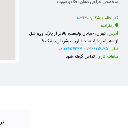
متخصص جراحی دهان، فک و صورت
کد نظام پزشکی:
107930
زعفرانیه
آدرس:
تهران، خیابان ولیعصر، بالاتر از پارک وی، قبل
از سه راه زعفرانیه، خیابان میرشریفی، پلاک 9
تلفن:
02126216075
-
02122654273
ساعات کاری:
تماس گرفته شود
بر