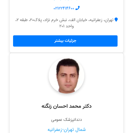
02122414600
تهران، زعفرانیه، خیابان الف، نبش خرم نژاد، پلاک20، طبقه 2،
واحد 201
جزئیات بیشتر
دکتر محمد احسان زنگنه
دندانپزشک عمومی
شمال تهران-زعفرانیه