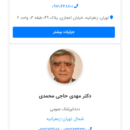
09120448701
تهران، زعفرانیه، خیابان اعجازی، پلاک 49، طبقه 3، واحد 6
جزئیات بیشتر
دکتر مهدی حاجی محمدی
دندانپزشک عمومی
شمال تهران-زعفرانیه
02122719987
-
02122734330