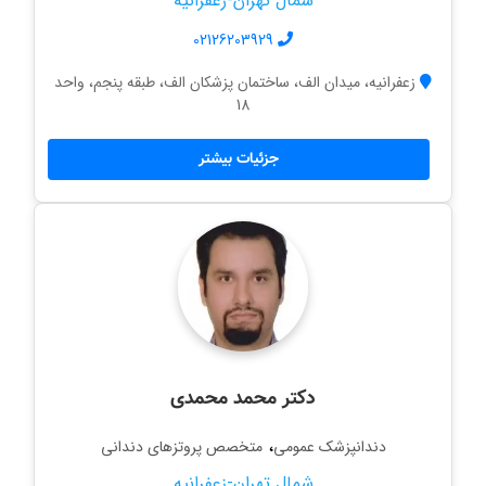
شمال تهران-زعفرانیه
02126203929
زعفرانیه، میدان الف، ساختمان پزشکان الف، طبقه پنجم، واحد
18
جزئیات بیشتر
دکتر محمد محمدی
،
دندانپزشک عمومی
متخصص پروتزهای دندانی
شمال تهران-زعفرانیه