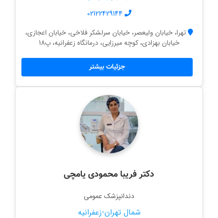
02122429144
تهرا، خیابان ولیعصر، خیابان سرلشکر فلاخی، خیابان اعجازی،
خیابان بهزادی، کوچه میرزایی، درمانگاه زعفرانیه، پ18
جزئیات بیشتر
دکتر فریبا محمودی یامچی
دندانپزشک عمومی
شمال تهران-زعفرانیه