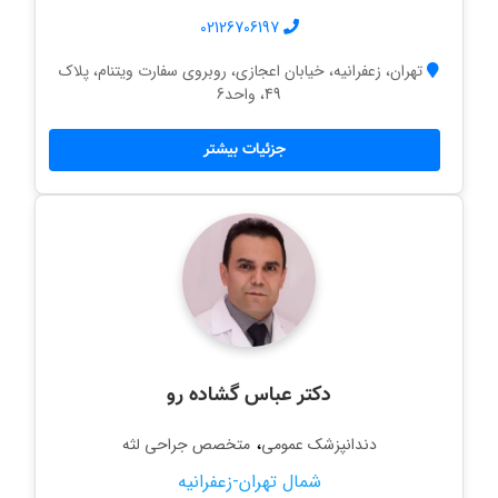
02126706197
تهران، زعفرانیه، خیابان اعجازی، روبروی سفارت ویتنام، پلاک
49، واحد6
جزئیات بیشتر
دکتر عباس گشاده رو
،
دندانپزشک عمومی
متخصص جراحی لثه
شمال تهران-زعفرانیه