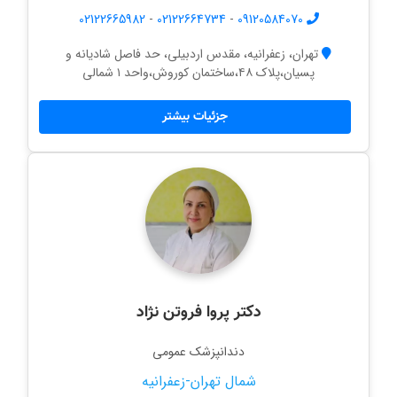
02122665982
-
02122664734
-
09120584070
تهران، زعفرانیه، مقدس اردبیلی، حد فاصل شادیانه و
پسیان،پلاک ۴۸،ساختمان کوروش،واحد ۱ شمالی
جزئیات بیشتر
دکتر پروا فروتن نژاد
دندانپزشک عمومی
شمال تهران-زعفرانیه