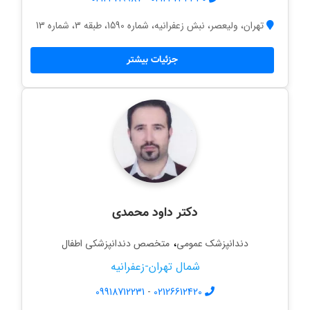
تهران، ولیعصر، نبش زعفرانیه، شماره 1590، طبقه 3، شماره 13
جزئیات بیشتر
دکتر داود محمدی
،
دندانپزشک عمومی
متخصص دندانپزشکی اطفال
شمال تهران-زعفرانیه
09918712231
-
02126612420