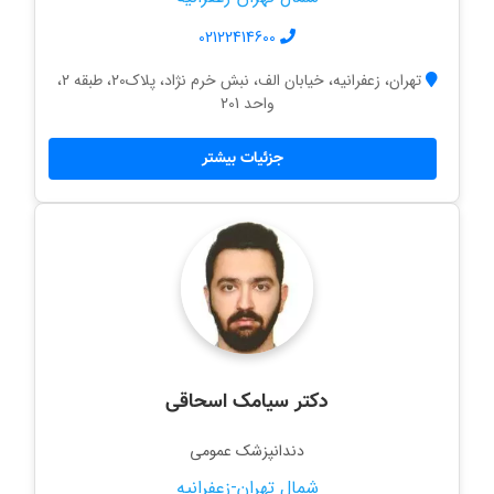
02122414600
تهران، زعفرانیه، خیابان الف، نبش خرم نژاد، پلاک20، طبقه 2،
واحد 201
جزئیات بیشتر
دکتر سیامک اسحاقی
دندانپزشک عمومی
شمال تهران-زعفرانیه