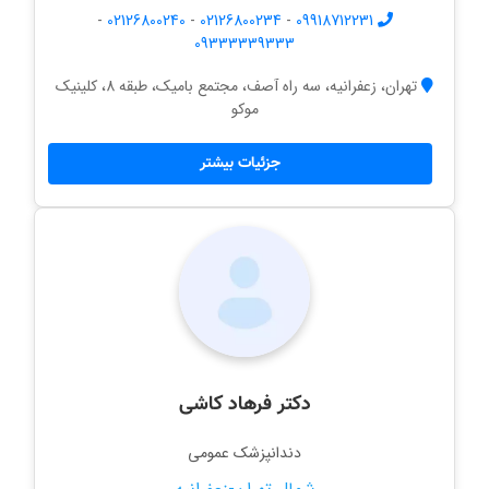
-
02126800240
-
02126800234
-
09918712231
09333339333
تهران، زعفرانیه، سه راه آصف، مجتمع بامیک، طبقه 8، کلینیک
موکو
جزئیات بیشتر
دکتر فرهاد کاشی
دندانپزشک عمومی