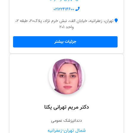
02122414600
تهران، زعفرانیه، خیابان الف، نبش خرم نژاد، پلاک20، طبقه 2،
واحد 201
جزئیات بیشتر
دکتر مریم تهرانی یکتا
دندانپزشک عمومی
شمال تهران-زعفرانیه