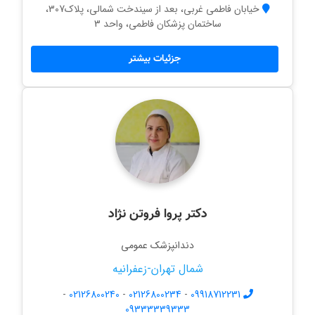
خیابان فاطمی غربی، بعد از سیندخت شمالی، پلاک307،
ساختمان پزشکان فاطمی، واحد 3
جزئیات بیشتر
دکتر پروا فروتن نژاد
دندانپزشک عمومی
شمال تهران-زعفرانیه
-
02126800240
-
02126800234
-
09918712231
09333339333