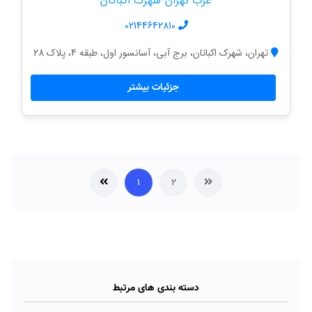
غرب تهران-شهرک اکباتان
02144642810
تهران، شهرک اکباتان، برج آبی، آسانسور اول، طبقه 4، پلاک 28
جزئیات بیشتر
۱
۲
دسته بندی های مرتبط