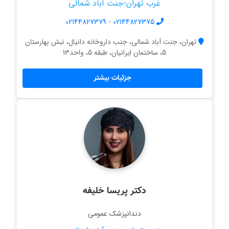
غرب تهران-جنت آباد شمالی
02144827379
-
02144827375
تهران، جنت آباد شمالی، جنب داروخانه دانیال، نبش بهارستان
5، ساختمان ایرانیان، طبقه 5، واحد13
جزئیات بیشتر
دکتر پریسا خلیفه
دندانپزشک عمومی