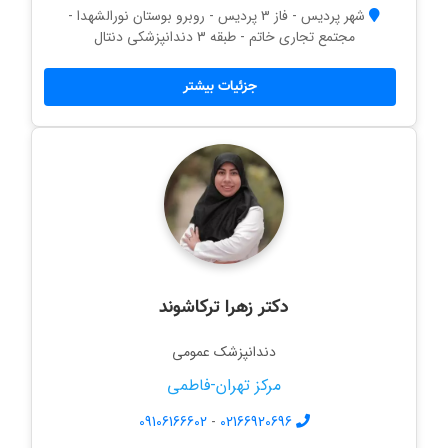
شهر پردیس - فاز 3 پردیس - روبرو بوستان نورالشهدا -
مجتمع تجاری خاتم - طبقه 3 دندانپزشکی دنتال
جزئیات بیشتر
دکتر زهرا ترکاشوند
دندانپزشک عمومی
مرکز تهران-فاطمی
09106166602
-
02166920696