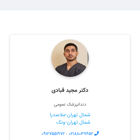
دکتر مجید قبادی
دندانپزشک عمومی
شمال تهران-ملاصدرا
شمال تهران-ونک
09127551972
-
02188037652