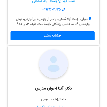
غرب تهران-جنت آباد شمالی
09931603625
تهران، جنت آبادشمالی، بالاتر از چهارراه ایرانپارس، نبش
بهارستان 16، ساختمان پزشکان رازسلامت، طبقه 3، واحد6
جزئیات بیشتر
دکتر آتنا اخوان مدرس
دندانپزشک عمومی