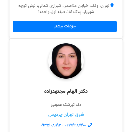
تهران، ونک، خیابان ملاصدرا، شیرازی شمالی، نبش کوچه
شهریار، پلاک 181، طبقه اول،واحد10
جزئیات بیشتر
دکتر الهام مجتهدزاده
دندانپزشک عمومی
شرق تهران-پردیس
09351081192
-
02176287600