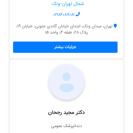
شمال تهران-ونک
02186087081
تهران، میدان ونک، ابتدای خیابان گاندی جنوبی، خیابان 19،
پلاک 28، طبقه 4، واحد 15
جزئیات بیشتر
دکتر مجید رجحان
دندانپزشک عمومی