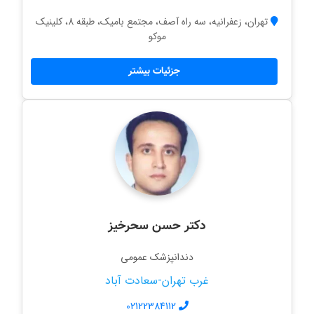
تهران، زعفرانیه، سه راه آصف، مجتمع بامیک، طبقه 8، کلینیک
موکو
جزئیات بیشتر
دکتر حسن سحرخیز
دندانپزشک عمومی
غرب تهران-سعادت آباد
02122384112