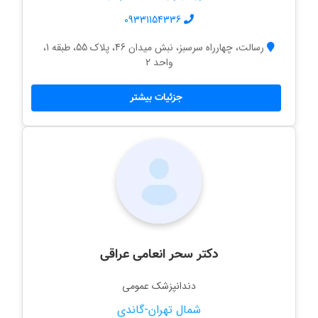
09331154336
رسالت، چهارراه سرسبز، نبش میدان 46، پلاک 55، طبقه 1،
واحد 2
جزئیات بیشتر
دکتر سحر انعامی عراقی
دندانپزشک عمومی
شمال تهران-گاندی