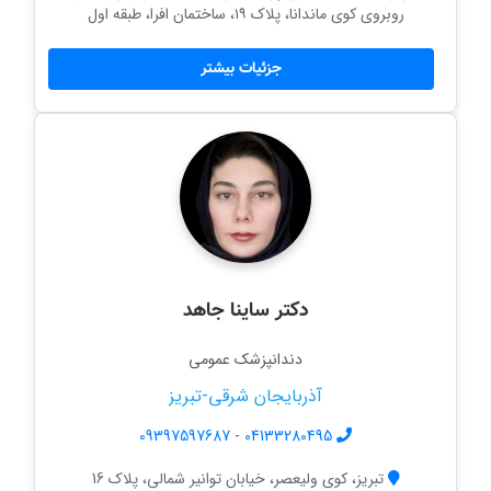
روبروی کوی ماندانا، پلاک ۱۹، ساختمان افرا، طبقه اول
جزئیات بیشتر
دکتر ساینا جاهد
دندانپزشک عمومی
آذربایجان شرقی-تبریز
09397597687
-
04133280495
تبریز، کوی ولیعصر، خیابان توانیر شمالی، پلاک 16