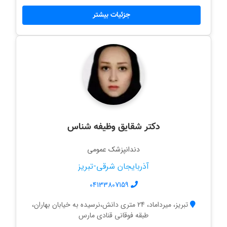
جزئیات بیشتر
دکتر شقایق وظیفه شناس
دندانپزشک عمومی
آذربایجان شرقی-تبریز
04133807159
تبریز، میرداماد، 24 متری دانش،نرسیده به خیابان بهاران،
طبقه فوقانی قنادی مارس