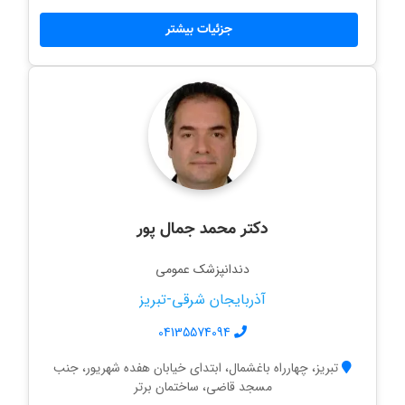
جزئیات بیشتر
دکتر محمد جمال پور
دندانپزشک عمومی
آذربایجان شرقی-تبریز
04135574094
تبریز، چهارراه باغشمال، ابتدای خیابان هفده شهریور، جنب
مسجد قاضی، ساختمان برتر