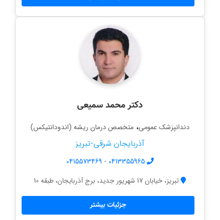
دکتر محمد سمیعی
،
دندانپزشک عمومی
متخصص درمان ریشه (اندودانتیکس)
آذربایجان شرقی-تبریز
0415573469
-
0413355965
تبریز، خیابان 17 شهریور جدید، برج آذربایجان، طبقه 10
جزئیات بیشتر