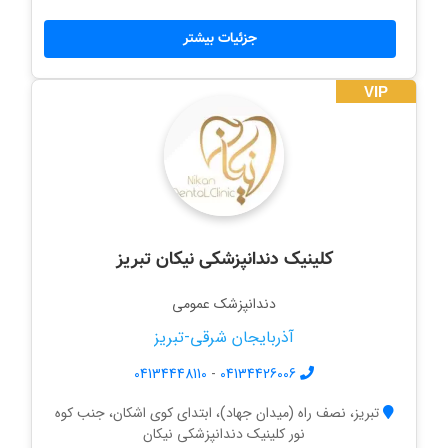
جزئیات بیشتر
VIP
کلینیک دندانپزشکی نیکان تبریز
دندانپزشک عمومی
آذربایجان شرقی-تبریز
04134448110
-
04134426006
تبریز، نصف راه (میدان جهاد)، ابتدای کوی اشکان، جنب کوه
نور کلینیک دندانپزشکی نیکان