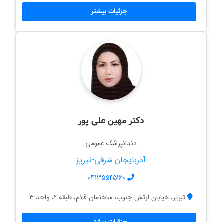
جزئیات بیشتر
دکتر مهین علی پور
دندانپزشک عمومی
آذربایجان شرقی-تبریز
04135545160
تبریز، خیابان ارتش جنوب، ساختمان قائم، طبقه 2، واحد 3
جزئیات بیشتر