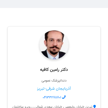
دکتر رامین کافیه
دندانپزشک عمومی
آذربایجان شرقی-تبریز
04133278701
تبریز، خیابان ولیعصر ، خیابان سعدی شمالی ، روبرو ساختمان