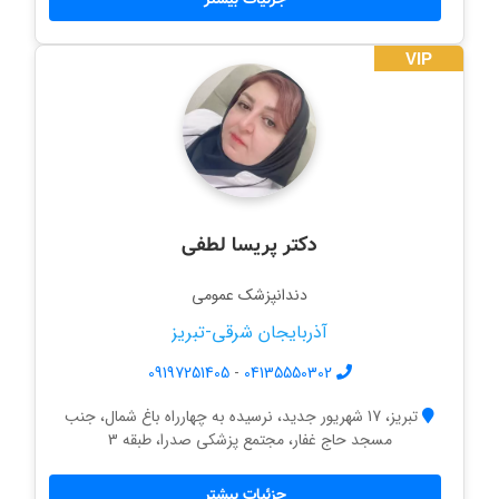
VIP
دکتر پریسا لطفی
دندانپزشک عمومی
آذربایجان شرقی-تبریز
09197251405
-
04135550302
تبریز، 17 شهریور جدید، نرسیده به چهارراه باغ شمال، جنب
مسجد حاج غفار، مجتمع پزشکی صدرا، طبقه 3
جزئیات بیشتر