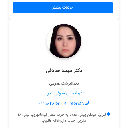
جزئیات بیشتر
دکتر مهسا صادقی
دندانپزشک عمومی
آذربایجان شرقی-تبریز
09918048152
-
0413552869
تبریز، میدان پیش قدم، به طرف عطار نیشابوری، نبش 18
متری، جنب داروخانه قانون،