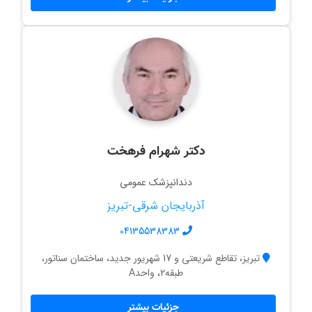
دکتر شهرام فرهخت
دندانپزشک عمومی
آذربایجان شرقی-تبریز
04135538383
تبریز، تقاطع شریعتی و 17 شهریور جدید، ساختمان سناتور،
طبقه2، واحدA
جزئیات بیشتر