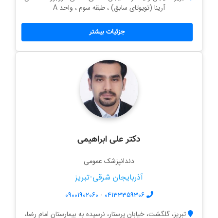
آرینا (تویوتای سابق) ، طبقه سوم ، واحد A
جزئیات بیشتر
دکتر علی ابراهیمی
دندانپزشک عمومی
آذربایجان شرقی-تبریز
09001902060
-
04133359306
تبریز، گلگشت، خیابان پرستار، نرسیده به بیمارستان امام رضا،