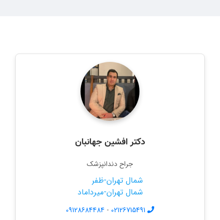
دكتر افشين جهانبان
جراح دندانپزشک
شمال تهران-ظفر
شمال تهران-میرداماد
09128684484
-
02126715491