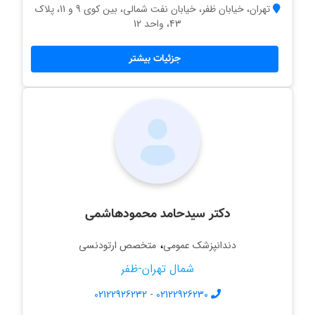
تهران، خیابان ظفر، خیابان نفت شمالی، بین کوی 9 و 11، پلاک
43، واحد 12
جزئیات بیشتر
دکتر سیدحامد محمودهاشمی
،
دندانپزشک عمومی
متخصص ارتودنسی
شمال تهران-ظفر
02122926232
-
02122926230