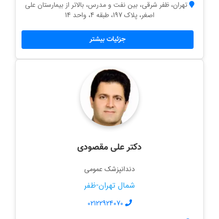
تهران، ظفر شرقی، بین نفت و مدرس، بالاتر از بیمارستان علی
اصغر، پلاک 197، طبقه 4، واحد 14
جزئیات بیشتر
دکتر علی مقصودی
دندانپزشک عمومی
شمال تهران-ظفر
02122924070